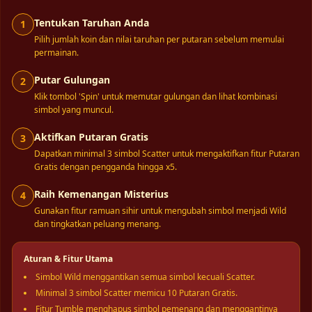
Tentukan Taruhan Anda
1
Pilih jumlah koin dan nilai taruhan per putaran sebelum memulai
permainan.
Putar Gulungan
2
Klik tombol 'Spin' untuk memutar gulungan dan lihat kombinasi
simbol yang muncul.
Aktifkan Putaran Gratis
3
Dapatkan minimal 3 simbol Scatter untuk mengaktifkan fitur Putaran
Gratis dengan pengganda hingga x5.
Raih Kemenangan Misterius
4
Gunakan fitur ramuan sihir untuk mengubah simbol menjadi Wild
dan tingkatkan peluang menang.
Aturan & Fitur Utama
Simbol Wild menggantikan semua simbol kecuali Scatter.
Minimal 3 simbol Scatter memicu 10 Putaran Gratis.
Fitur Tumble menghapus simbol pemenang dan menggantinya