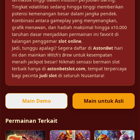
Tingkat volatilitas sedang hingga tinggi memberikan
potensi kemenangan besar dalam jangka pendek.
Kombinasi antara gameplay yang menyenangkan,
grafik menawan, dan hadiah maksimal hingga x10.000
taruhan dasar menjadikan permainan ini favorit di
kalangan penggemar
slot online
.
Jadi, tunggu apalagi? Segera daftar di
AstonBet
hari
ini dan mainkan
Witch's Brew
untuk kesempatan
meraih jackpot besar! Nikmati sensasi bermain slot
terbaik hanya di
astonbetslot.com
, tempat terpercaya
bagi pecinta
judi slot
di seluruh Nusantara!
Main Demo
Main untuk Asli
Permainan Terkait