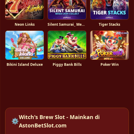
Neon Links
Silent Samurai_ Mega Cash Collect
Tiger Stacks
Bikini Island Deluxe
Piggy Bank Bills
Poker Win
Witch's Brew Slot - Mainkan di
⚙️
AstonBetSlot.com