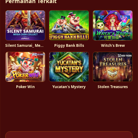
Permainan Terkait
Silent Samurai_ Mega Cash Collect
Piggy Bank Bills
Witch's Brew
Poker Win
Yucatan's Mystery
Stolen Treasures