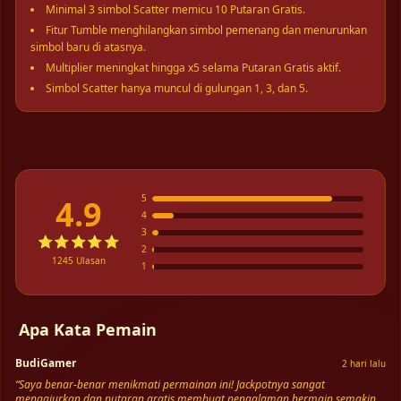
Minimal 3 simbol Scatter memicu 10 Putaran Gratis.
Fitur Tumble menghilangkan simbol pemenang dan menurunkan
simbol baru di atasnya.
Multiplier meningkat hingga x5 selama Putaran Gratis aktif.
Simbol Scatter hanya muncul di gulungan 1, 3, dan 5.
5
4.9
4
3
⭐⭐⭐⭐⭐
2
1245 Ulasan
1
Apa Kata Pemain
BudiGamer
2 hari lalu
“Saya benar-benar menikmati permainan ini! Jackpotnya sangat
menggiurkan dan putaran gratis membuat pengalaman bermain semakin