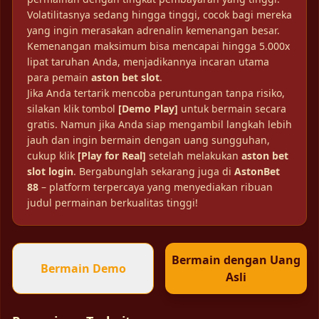
Volatilitasnya sedang hingga tinggi, cocok bagi mereka
yang ingin merasakan adrenalin kemenangan besar.
Kemenangan maksimum bisa mencapai hingga 5.000x
lipat taruhan Anda, menjadikannya incaran utama
para pemain
aston bet slot
.
Jika Anda tertarik mencoba peruntungan tanpa risiko,
silakan klik tombol
[Demo Play]
untuk bermain secara
gratis. Namun jika Anda siap mengambil langkah lebih
jauh dan ingin bermain dengan uang sungguhan,
cukup klik
[Play for Real]
setelah melakukan
aston bet
slot login
. Bergabunglah sekarang juga di
AstonBet
88
– platform terpercaya yang menyediakan ribuan
judul permainan berkualitas tinggi!
Bermain dengan Uang
Bermain Demo
Asli