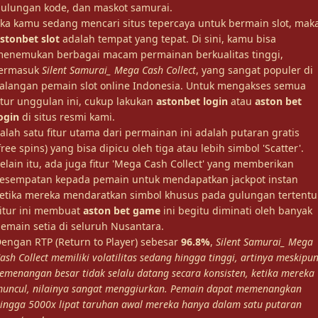
ulungan kode, dan maskot samurai.
ika kamu sedang mencari situs tepercaya untuk bermain slot, mak
stonbet slot
adalah tempat yang tepat. Di sini, kamu bisa
enemukan berbagai macam permainan berkualitas tinggi,
termasuk
Silent Samurai_ Mega Cash Collect
, yang sangat populer di
alangan pemain slot online Indonesia. Untuk mengakses semua
itur unggulan ini, cukup lakukan
astonbet login
atau
aston bet
ogin
di situs resmi kami.
alah satu fitur utama dari permainan ini adalah putaran gratis
free spins) yang bisa dipicu oleh tiga atau lebih simbol 'Scatter'.
elain itu, ada juga fitur 'Mega Cash Collect' yang memberikan
esempatan kepada pemain untuk mendapatkan jackpot instan
etika mereka mendaratkan simbol khusus pada gulungan tertentu
itur ini membuat
aston bet game
ini begitu diminati oleh banyak
emain setia di seluruh Nusantara.
engan RTP (Return to Player) sebesar
96.8%
,
Silent Samurai_ Mega
ash Collect memiliki volatilitas sedang hingga tinggi, artinya meskipu
emenangan besar tidak selalu datang secara konsisten, ketika mereka
uncul, nilainya sangat menggiurkan. Pemain dapat memenangkan
ingga 5000x lipat taruhan awal mereka hanya dalam satu putaran