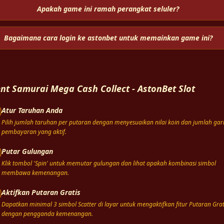
Apakah game ini ramah perangkat seluler?
Bagaimana cara login ke astonbet untuk memainkan game ini?
ent Samurai Mega Cash Collect - AstonBet Slot
Atur Taruhan Anda
Pilih jumlah taruhan per putaran dengan menyesuaikan nilai koin dan jumlah gar
pembayaran yang aktif.
Putar Gulungan
Klik tombol 'Spin' untuk memutar gulungan dan lihat apakah kombinasi simbol
membawa kemenangan.
Aktifkan Putaran Gratis
Dapatkan minimal 3 simbol Scatter di layar untuk mengaktifkan fitur Putaran Grat
dengan pengganda kemenangan.