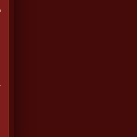
a
.
n