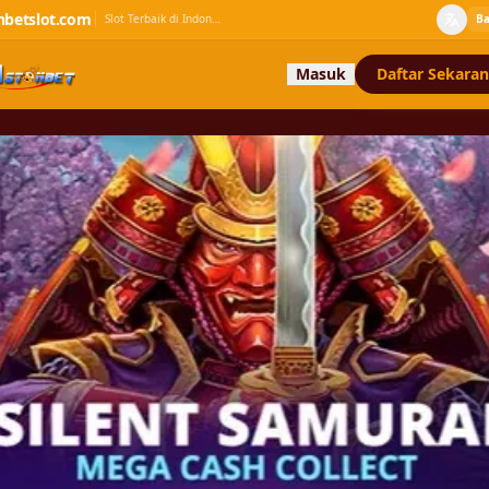
nbetslot.com
Slot Terbaik di Indonesia
B
Masuk
Daftar Sekara