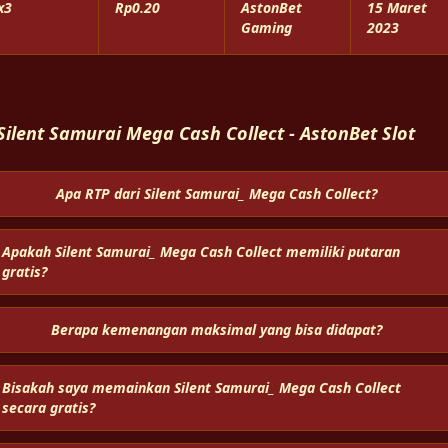
x3
Rp0.20
AstonBet
15 Maret
Gaming
2023
Silent Samurai Mega Cash Collect - AstonBet Slot
Apa RTP dari Silent Samurai_ Mega Cash Collect?
Apakah Silent Samurai_ Mega Cash Collect memiliki putaran
gratis?
Berapa kemenangan maksimal yang bisa didapat?
Bisakah saya memainkan Silent Samurai_ Mega Cash Collect
secara gratis?