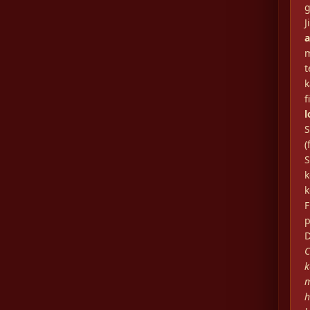
g
J
a
m
k
f
l
S
(
S
k
k
F
p
D
C
k
m
h