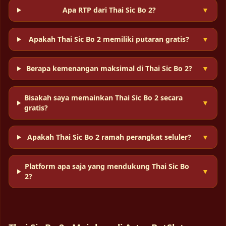
Apa RTP dari Thai Sic Bo 2?
▼
Apakah Thai Sic Bo 2 memiliki putaran gratis?
▼
Berapa kemenangan maksimal di Thai Sic Bo 2?
▼
Bisakah saya memainkan Thai Sic Bo 2 secara
▼
gratis?
Apakah Thai Sic Bo 2 ramah perangkat seluler?
▼
Platform apa saja yang mendukung Thai Sic Bo
▼
2?