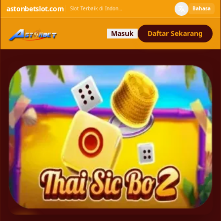
astonbetslot.com
Slot Terbaik di Indonesia
Bahasa
Masuk
Daftar Sekarang