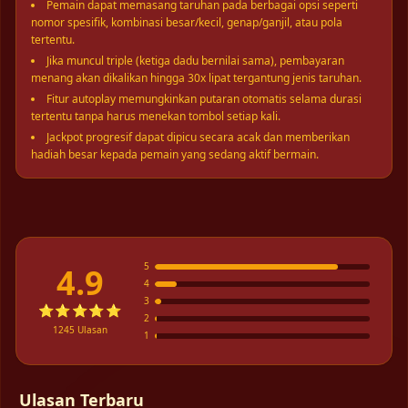
Pemain dapat memasang taruhan pada berbagai opsi seperti
nomor spesifik, kombinasi besar/kecil, genap/ganjil, atau pola
tertentu.
Jika muncul triple (ketiga dadu bernilai sama), pembayaran
menang akan dikalikan hingga 30x lipat tergantung jenis taruhan.
Fitur autoplay memungkinkan putaran otomatis selama durasi
tertentu tanpa harus menekan tombol setiap kali.
Jackpot progresif dapat dipicu secara acak dan memberikan
hadiah besar kepada pemain yang sedang aktif bermain.
5
4.9
4
3
⭐⭐⭐⭐⭐
2
1245 Ulasan
1
Ulasan Terbaru