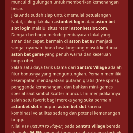
muncul di gulungan untuk memberikan kemenangan
besar.
Jika Anda sudah siap untuk memulai petualangan
Natal, cukup lakukan
astonbet login
atau
aston bet
slot login
melalui situs resmi
astonbetslot.com
.
Dengan berbagai metode pembayaran lokal yang
aman dan cepat, bermain di
aston bet 88
menjadi
sangat nyaman. Anda bisa langsung masuk ke dunia
aston bet game
yang penuh warna dan keseruan
tanpa ribet.
Salah satu daya tarik utama dari
Santa's Village
adalah
fitur bonusnya yang menguntungkan. Pemain memiliki
kesempatan mendapatkan putaran gratis (free spins),
pengganda kemenangan, dan bahkan mini-games
spesial saat simbol Scatter muncul. Ini menjadikannya
salah satu favorit bagi mereka yang suka bermain
astonbet slot
maupun
aston bet slot
karena
kombinasi volatilitas sedang dan potensi kemenangan
tinggi.
Nilai RTP (
Return to Player
) pada
Santa’s Village
berada
di angka
96.5%
, menjadikannya salah satu opsi terbaik