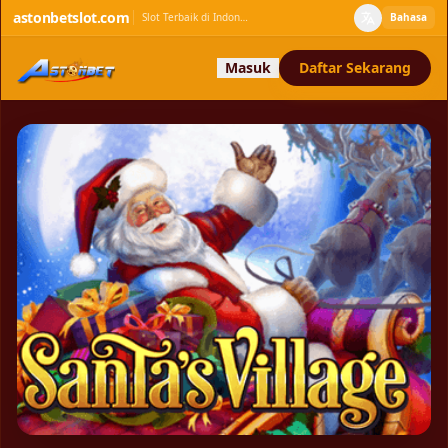
astonbetslot.com
Slot Terbaik di Indonesia
Bahasa
Masuk
Daftar Sekarang