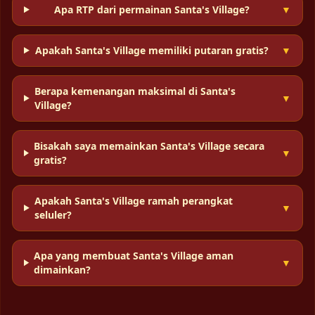
Apa RTP dari permainan Santa's Village?
▼
Apakah Santa's Village memiliki putaran gratis?
▼
Berapa kemenangan maksimal di Santa's
▼
Village?
Bisakah saya memainkan Santa's Village secara
▼
gratis?
Apakah Santa's Village ramah perangkat
▼
seluler?
Apa yang membuat Santa's Village aman
▼
dimainkan?