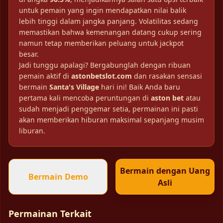
untuk pemain yang ingin mendapatkan nilai balik
lebih tinggi dalam jangka panjang. Volatilitas sedang
memastikan bahwa kemenangan datang cukup sering
namun tetap memberikan peluang untuk jackpot
besar.
Jadi tunggu apalagi? Bergabunglah dengan ribuan
pemain aktif di
astonbetslot.com
dan rasakan sensasi
bermain
Santa's Village
hari ini! Baik Anda baru
pertama kali mencoba peruntungan di
aston bet
atau
sudah menjadi penggemar setia, permainan ini pasti
akan memberikan hiburan maksimal sepanjang musim
liburan.
Bermain dengan Uang
Bermain Demo
Asli
Permainan Terkait