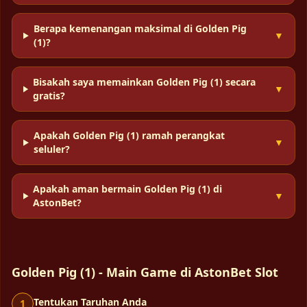
Berapa kemenangan maksimal di Golden Pig
▼
(1)?
Bisakah saya memainkan Golden Pig (1) secara
▼
gratis?
Apakah Golden Pig (1) ramah perangkat
▼
seluler?
Apakah aman bermain Golden Pig (1) di
▼
AstonBet?
Golden Pig (1) - Main Game di AstonBet Slot
Tentukan Taruhan Anda
1