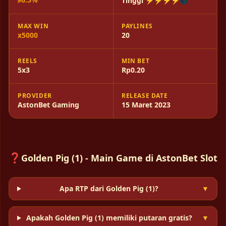
Tinggi ⚡⚡⚡⚡🌑
MAX WIN
PAYLINES
x5000
20
REELS
MIN BET
5x3
Rp0.20
PROVIDER
RELEASE DATE
AstonBet Gaming
15 Maret 2023
❓
Golden Pig (1) - Main Game di AstonBet Slot
Apa RTP dari Golden Pig (1)?
▼
Apakah Golden Pig (1) memiliki putaran gratis?
▼