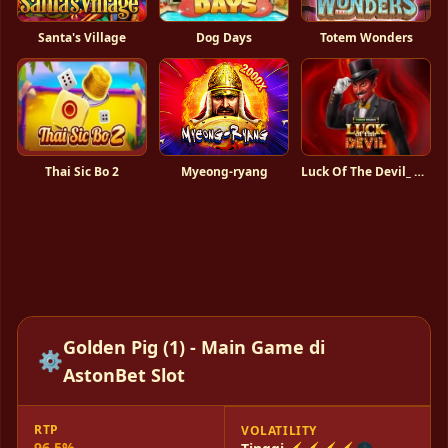
Santa's Village
Dog Days
Totem Wonders
Thai Sic Bo 2
Luck Of The Devil_ Power Combo
Myeong-ryang
Golden Pig (1) - Main Game di
⚙️
AstonBet Slot
RTP
VOLATILITY
96.5%