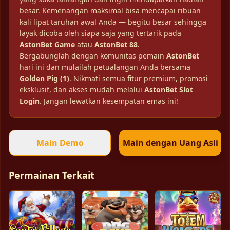
besar. Kemenangan maksimal bisa mencapai ribuan
kali lipat taruhan awal Anda — begitu besar sehingga
layak dicoba oleh siapa saja yang tertarik pada
AstonBet Game
atau
AstonBet 88
.
Bergabunglah dengan komunitas pemain
AstonBet
hari ini dan mulailah petualangan Anda bersama
Golden Pig (1)
. Nikmati semua fitur premium, promosi
eksklusif, dan akses mudah melalui
AstonBet Slot
Login
. Jangan lewatkan kesempatan emas ini!
Main Demo
Main dengan Uang Asli
Permainan Terkait