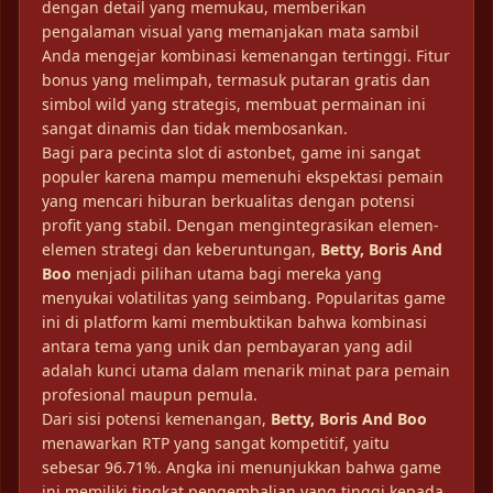
dengan detail yang memukau, memberikan
pengalaman visual yang memanjakan mata sambil
Anda mengejar kombinasi kemenangan tertinggi. Fitur
bonus yang melimpah, termasuk putaran gratis dan
simbol wild yang strategis, membuat permainan ini
sangat dinamis dan tidak membosankan.
Bagi para pecinta slot di astonbet, game ini sangat
populer karena mampu memenuhi ekspektasi pemain
yang mencari hiburan berkualitas dengan potensi
profit yang stabil. Dengan mengintegrasikan elemen-
elemen strategi dan keberuntungan,
Betty, Boris And
Boo
menjadi pilihan utama bagi mereka yang
menyukai volatilitas yang seimbang. Popularitas game
ini di platform kami membuktikan bahwa kombinasi
antara tema yang unik dan pembayaran yang adil
adalah kunci utama dalam menarik minat para pemain
profesional maupun pemula.
Dari sisi potensi kemenangan,
Betty, Boris And Boo
menawarkan RTP yang sangat kompetitif, yaitu
sebesar 96.71%. Angka ini menunjukkan bahwa game
ini memiliki tingkat pengembalian yang tinggi kepada