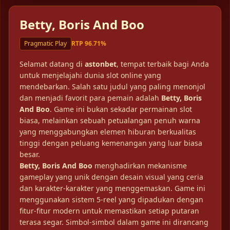
▶
Betty, Boris And Boo
Pragmatic Play
RTP 96.71%
Selamat datang di
astonbet
, tempat terbaik bagi Anda
untuk menjelajahi dunia slot online yang
mendebarkan. Salah satu judul yang paling menonjol
dan menjadi favorit para pemain adalah
Betty, Boris
And Boo
. Game ini bukan sekadar permainan slot
biasa, melainkan sebuah petualangan penuh warna
yang menggabungkan elemen hiburan berkualitas
tinggi dengan peluang kemenangan yang luar biasa
besar.
Betty, Boris And Boo
menghadirkan mekanisme
gameplay yang unik dengan desain visual yang ceria
dan karakter-karakter yang menggemaskan. Game ini
menggunakan sistem 5-reel yang dipadukan dengan
fitur-fitur modern untuk memastikan setiap putaran
terasa segar. Simbol-simbol dalam game ini dirancang