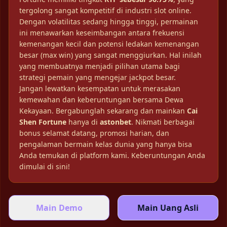
tergolong sangat kompetitif di industri slot online.
Dengan volatilitas sedang hingga tinggi, permainan
ini menawarkan keseimbangan antara frekuensi
kemenangan kecil dan potensi ledakan kemenangan
besar (max win) yang sangat menggiurkan. Hal inilah
yang membuatnya menjadi pilihan utama bagi
strategi pemain yang mengejar jackpot besar.
Jangan lewatkan kesempatan untuk merasakan
kemewahan dan keberuntungan bersama Dewa
Kekayaan. Bergabunglah sekarang dan mainkan
Cai
Shen Fortune
hanya di
astonbet
. Nikmati berbagai
bonus selamat datang, promosi harian, dan
pengalaman bermain kelas dunia yang hanya bisa
Anda temukan di platform kami. Keberuntungan Anda
dimulai di sini!
Main Demo
Main Uang Asli