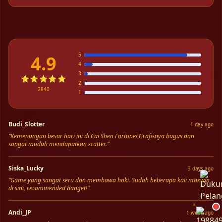
5
4.9
4
3
⭐⭐⭐⭐⭐
2
2840
1
Budi_Slotter
1 day ago
“Kemenangan besar hari ini di Cai Shen Fortune! Grafisnya bagus dan
sangat mudah mendapatkan scatter.”
Siska_Lucky
3 days ago
“Game yang sangat seru dan membawa hoki. Sudah beberapa kali maxwin
di sini, recommended banget!”
Andi_JP
1 week ago