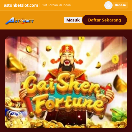
astonbetslot.com
Slot Terbaik di Indonesia
Bahasa
Masuk
Daftar Sekarang