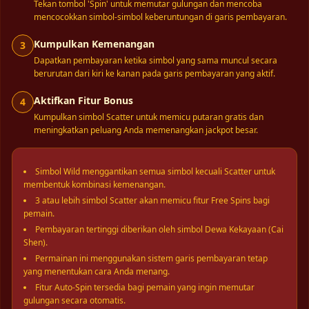
Tekan tombol 'Spin' untuk memutar gulungan dan mencoba
mencocokkan simbol-simbol keberuntungan di garis pembayaran.
Kumpulkan Kemenangan
3
Dapatkan pembayaran ketika simbol yang sama muncul secara
berurutan dari kiri ke kanan pada garis pembayaran yang aktif.
Aktifkan Fitur Bonus
4
Kumpulkan simbol Scatter untuk memicu putaran gratis dan
meningkatkan peluang Anda memenangkan jackpot besar.
Simbol Wild menggantikan semua simbol kecuali Scatter untuk
membentuk kombinasi kemenangan.
3 atau lebih simbol Scatter akan memicu fitur Free Spins bagi
pemain.
Pembayaran tertinggi diberikan oleh simbol Dewa Kekayaan (Cai
Shen).
Permainan ini menggunakan sistem garis pembayaran tetap
yang menentukan cara Anda menang.
Fitur Auto-Spin tersedia bagi pemain yang ingin memutar
gulungan secara otomatis.