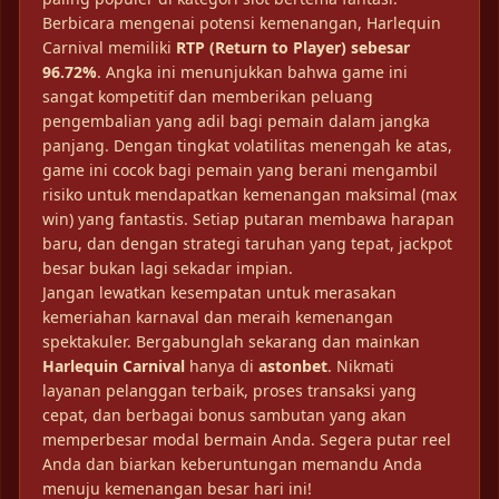
Berbicara mengenai potensi kemenangan, Harlequin
Carnival memiliki
RTP (Return to Player) sebesar
96.72%
. Angka ini menunjukkan bahwa game ini
sangat kompetitif dan memberikan peluang
pengembalian yang adil bagi pemain dalam jangka
panjang. Dengan tingkat volatilitas menengah ke atas,
game ini cocok bagi pemain yang berani mengambil
risiko untuk mendapatkan kemenangan maksimal (max
win) yang fantastis. Setiap putaran membawa harapan
baru, dan dengan strategi taruhan yang tepat, jackpot
besar bukan lagi sekadar impian.
Jangan lewatkan kesempatan untuk merasakan
kemeriahan karnaval dan meraih kemenangan
spektakuler. Bergabunglah sekarang dan mainkan
Harlequin Carnival
hanya di
astonbet
. Nikmati
layanan pelanggan terbaik, proses transaksi yang
cepat, dan berbagai bonus sambutan yang akan
memperbesar modal bermain Anda. Segera putar reel
Anda dan biarkan keberuntungan memandu Anda
menuju kemenangan besar hari ini!