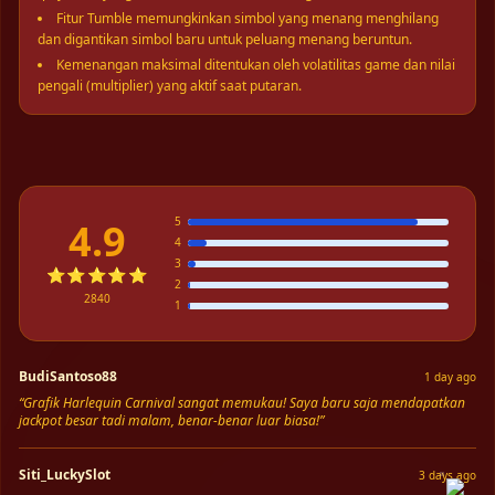
Fitur Tumble memungkinkan simbol yang menang menghilang
dan digantikan simbol baru untuk peluang menang beruntun.
Kemenangan maksimal ditentukan oleh volatilitas game dan nilai
pengali (multiplier) yang aktif saat putaran.
5
4.9
4
3
⭐⭐⭐⭐⭐
2
2840
1
BudiSantoso88
1 day ago
“Grafik Harlequin Carnival sangat memukau! Saya baru saja mendapatkan
jackpot besar tadi malam, benar-benar luar biasa!”
Siti_LuckySlot
3 days ago