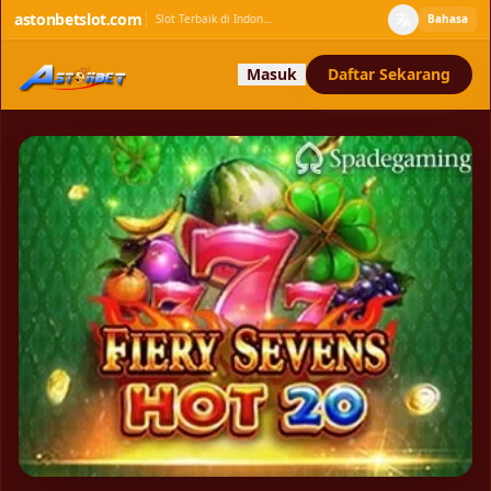
astonbetslot.com
Slot Terbaik di Indonesia
Bahasa
Masuk
Daftar Sekarang