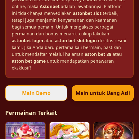
online, maka
Astonbet
adalah jawabannya. Platform
ini tidak hanya menyediakan
astonbet slot
terbaik,
tetapi juga menjamin kenyamanan dan keamanan
bagi semua pemain. Untuk mengakses berbagai
permainan dan bonus menarik, cukup lakukan
astonbet login
atau
aston bet slot login
di situs resmi
kami. Jika Anda baru pertama kali bermain, pastikan
untuk mendaftar melalui halaman
aston bet 88
atau
aston bet game
untuk mendapatkan penawaran
eksklusif!
Main Demo
Main untuk Uang Asli
Permainan Terkait