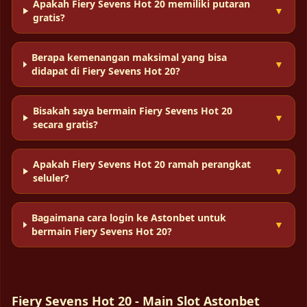
Apakah Fiery Sevens Hot 20 memiliki putaran
▼
gratis?
Berapa kemenangan maksimal yang bisa
▼
didapat di Fiery Sevens Hot 20?
Bisakah saya bermain Fiery Sevens Hot 20
▼
secara gratis?
Apakah Fiery Sevens Hot 20 ramah perangkat
▼
seluler?
Bagaimana cara login ke Astonbet untuk
▼
bermain Fiery Sevens Hot 20?
Fiery Sevens Hot 20 - Main Slot Astonbet