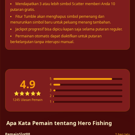
Mendapatkan 3 atau lebih simbol Scatter memberi Anda 10
putaran gratis.
Fitur Tumble akan menghapus simbol pemenang dan
menurunkan simbol baru untuk peluang menang tambahan.
Jackpot progresif bisa dipicu kapan saja selama putaran reguler.
Permainan otomatis dapat diaktifkan untuk putaran
berkelanjutan tanpa interupsi manual.
5
4.9
4
3
⭐⭐⭐⭐⭐
2
1245 Ulasan Pemain
1
Apa Kata Pemain tentang Hero Fishing
PemainSlot88
2 hari lalu