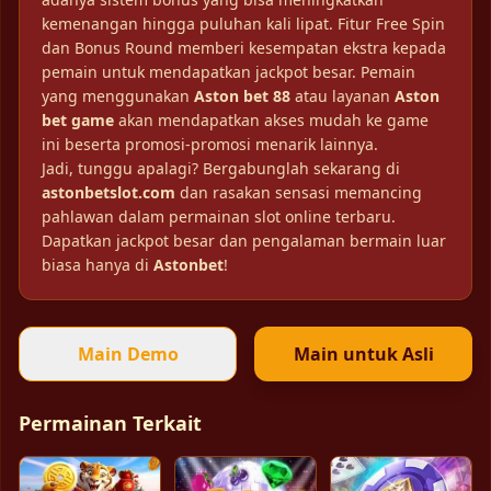
kemenangan hingga puluhan kali lipat. Fitur Free Spin
dan Bonus Round memberi kesempatan ekstra kepada
pemain untuk mendapatkan jackpot besar. Pemain
yang menggunakan
Aston bet 88
atau layanan
Aston
bet game
akan mendapatkan akses mudah ke game
ini beserta promosi-promosi menarik lainnya.
Jadi, tunggu apalagi? Bergabunglah sekarang di
astonbetslot.com
dan rasakan sensasi memancing
pahlawan dalam permainan slot online terbaru.
Dapatkan jackpot besar dan pengalaman bermain luar
biasa hanya di
Astonbet
!
Main Demo
Main untuk Asli
Permainan Terkait