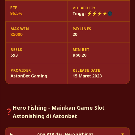
RTP
VOLATILITY
96.5%
Tinggi ⚡⚡⚡⚡🌑
MAX WIN
PAYLINES
x5000
20
REELS
MIN BET
5x3
Rp0.20
PROVIDER
RELEASE DATE
AstonBet Gaming
15 Maret 2023
Hero Fishing - Mainkan Game Slot
❓
Astonishing di Astonbet
Apa RTP dari Hero Fishing?
▼