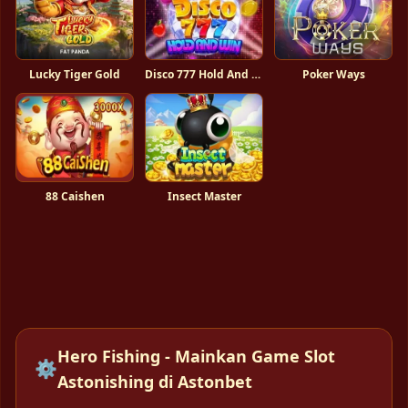
Lucky Tiger Gold
Disco 777 Hold And Win
Poker Ways
88 Caishen
Insect Master
Hero Fishing - Mainkan Game Slot
⚙️
Astonishing di Astonbet