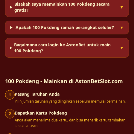
Bisakah saya memainkan 100 Pokdeng secara
▼
gratis?
Apakah 100 Pokdeng ramah perangkat seluler?
▼
Bagaimana cara login ke AstonBet untuk main
▼
100 Pokdeng?
100 Pokdeng - Mainkan di AstonBetSlot.com
Pasang Taruhan Anda
1
Pilih jumlah taruhan yang diinginkan sebelum memulai permainan.
Dapatkan Kartu Pokdeng
2
Anda akan menerima dua kartu, dan bisa menarik kartu tambahan
sesuai aturan.