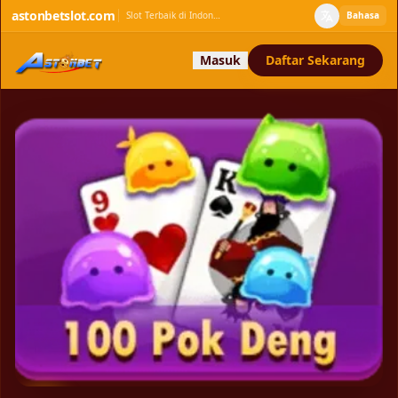
astonbetslot.com
Slot Terbaik di Indonesia
Bahasa
Masuk
Daftar Sekarang