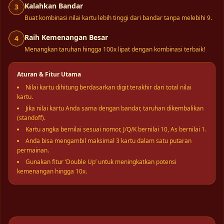
Kalahkan Bandar
3
Buat kombinasi nilai kartu lebih tinggi dari bandar tanpa melebihi 9.
Raih Kemenangan Besar
4
Menangkan taruhan hingga 100x lipat dengan kombinasi terbaik!
Aturan & Fitur Utama
Nilai kartu dihitung berdasarkan digit terakhir dari total nilai
kartu.
Jika nilai kartu Anda sama dengan bandar, taruhan dikembalikan
(standoff).
Kartu angka bernilai sesuai nomor, J/Q/K bernilai 10, As bernilai 1.
Anda bisa mengambil maksimal 3 kartu dalam satu putaran
permainan.
Gunakan fitur ‘Double Up’ untuk meningkatkan potensi
kemenangan hingga 10x.