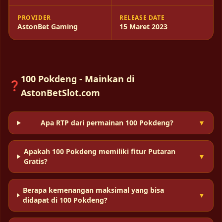
PROVIDER
RELEASE DATE
AstonBet Gaming
15 Maret 2023
100 Pokdeng - Mainkan di
❓
AstonBetSlot.com
Apa RTP dari permainan 100 Pokdeng?
▼
Apakah 100 Pokdeng memiliki fitur Putaran
▼
Gratis?
Berapa kemenangan maksimal yang bisa
▼
didapat di 100 Pokdeng?